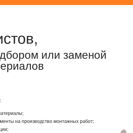
стов,
дбором или заменой
териалов
:
материалы;
ументы на производство монтажных работ;
ции;