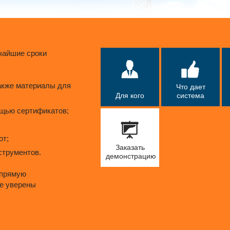
чайшие сроки
акже материалы для
Что дает
Для кого
система
ощью сертификатов;
от;
Заказать
струментов.
демонстрацию
апрямую
те уверены