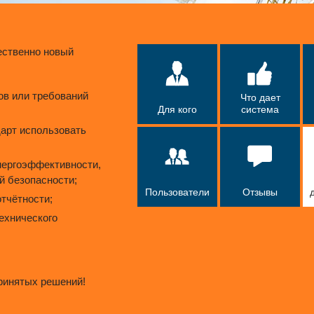
ественно новый
ов или требований
Что дает
Для кого
система
дарт использовать
нергоэффективности,
й безопасности;
Пользователи
Отзывы
тчётности;
технического
ринятых решений!